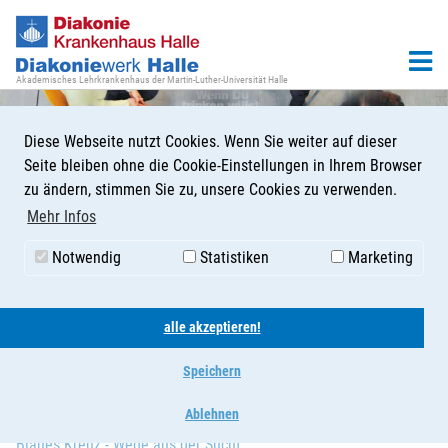
Akademisches Lehrkrankenhaus der Martin-Luther-Universität Halle
Diese Webseite nutzt Cookies. Wenn Sie weiter auf dieser
Seite bleiben ohne die Cookie-Einstellungen in Ihrem Browser
zu ändern, stimmen Sie zu, unsere Cookies zu verwenden.
Mehr Infos
Notwendig
Statistiken
Marketing
Selbsthilfegruppen
Suchtberatung der evangelischen Stadtmission
alle akzeptieren!
Anonyme Alkoholiker
Speichern
Al-Anon Familiengruppen
Ablehnen
Blaues Kreuz - Wege aus der Sucht